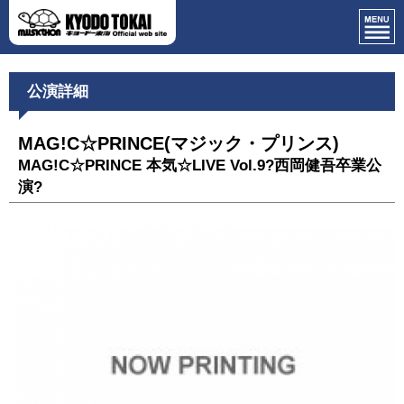
公演詳細
MAG!C☆PRINCE(マジック・プリンス)
MAG!C☆PRINCE 本気☆LIVE Vol.9?西岡健吾卒業公
演?