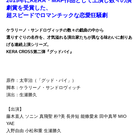
2015年にKERA・MAP作品として上演し数々の演
劇賞を受賞した、
超スピードでロマンチックな恋愛狂騒劇
ケラリーノ・サンドロヴィッチの数々の戯曲の中から
選りすぐりの名作を、才気溢れる演出家たちが異なる味わいに創りあ
げる連続上演シリーズ。
KERA CROSS第二弾『グッドバイ』
原作：太宰治（「グッド・バイ」）
脚本：ケラリーノ・サンドロヴィッチ
演出：生瀬勝久
【出演】
藤木直人 ソニン 真飛聖 朴?美 長井短 能條愛未 田中真琴 MIO
YAE
入野自由 小松和重 生瀬勝久