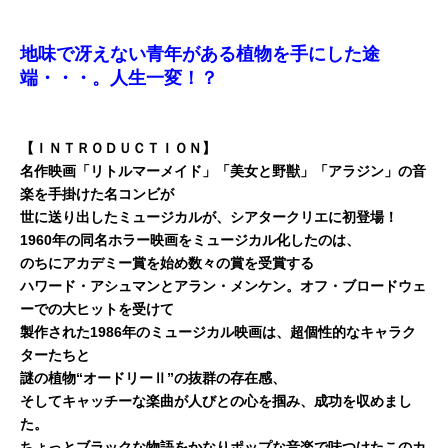
地味で冴えない青年がある植物を手にした途
端・・・。人生一変！？
【ＩＮＴＲＯＤＵＣＴＩＯＮ】
名作映画「リトルマーメイド」「美女と野獣」「アラジン」の音
楽を手掛けた名コンビが
世に送り出したミュージカルが、シアタークリエに初登場！
1960年の同名ホラー映画をミュージカル化したのは、
のちにアカデミー賞を始め数々の賞を受賞する
ハワード・アシュマンとアラン・メンケン。オフ・ブロードウェ
ーでの大ヒットを受けて
製作された1986年のミュージカル映画は、超個性的なキャラク
ターたちと
謎の植物“オードリーⅡ”の抜群の存在感、
そしてキャッチーな楽曲が人びとの心を掴み、成功を収めまし
た。
ちょっとブラックな物語をかなりポップな音楽で味つけたこのカ