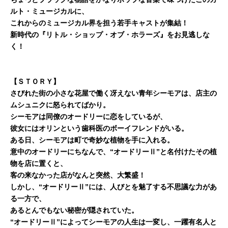
ルト・ミュージカルに、
これからのミュージカル界を担う若手キャストが集結！
新時代の『リトル・ショップ・オブ・ホラーズ』をお見逃しな
く！
【ＳＴＯＲＹ】
さびれた街の小さな花屋で働く冴えない青年シーモアは、店主の
ムシュニクに怒られてばかり。
シーモアは同僚のオードリーに恋をしているが、
彼女にはオリンという歯科医のボーイフレンドがいる。
ある日、シーモアは町で奇妙な植物を手に入れる。
意中のオードリーにちなんで、“オードリーⅡ”と名付けたその植
物を店に置くと、
客の来なかった店がなんと突然、大繁盛！
しかし、“オードリーⅡ”には、人びとを魅了する不思議な力があ
る一方で、
あるとんでもない秘密が隠されていた。
“オードリーⅡ”によってシーモアの人生は一変し、一躍有名人と