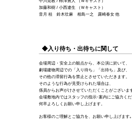
中川晃教 / 柿澤勇人 （Ｗキャスト）
加藤和樹 / 小西遼生 （Ｗキャスト）
音月 桂 鈴木壮麻 相島一之 露崎春女 他
◆入り待ち・出待ちに関して
会場周辺・安全上の観点から、本公演に於いて、
劇場建物周辺での「入り待ち」「出待ち」及び、
その他の滞留行為を禁止とさせていただきます。
そのような行為が見受けられた場合は、
係員からお声がけさせていただくことがございま
会場敷地内ではスタッフの指示･案内にご協力く
何卒よろしくお願い申し上げます。
お客様のご理解とご協力を、お願い申し上げます｡