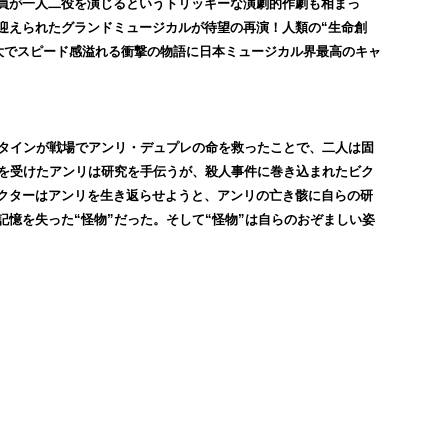
員が一人二役を演じるというトリッキーな演劇的作劇も相まっ
迎えられたグランドミュージカルが待望の再演！人類の“生命創
壮大でスピード感溢れる衝撃の物語に日本ミュージカル界最高のキャ
ュタインが戦場でアンリ・デュプレの命を救ったことで、二人は固
銘を受けたアンリは研究を手伝うが、殺人事件に巻き込まれたビク
クターはアンリを生き返らせようと、アンリの亡き骸に自らの研
憶を失った“怪物”だった。そして“怪物”は自らのおぞましい姿