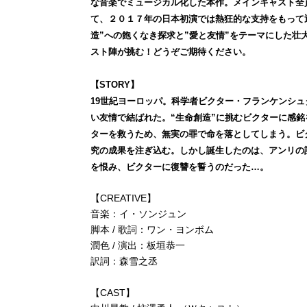
な音楽でミュージカル化した本作。メインキャスト全
て、２０１７年の日本初演では熱狂的な支持をもって
造”への飽くなき探求と”愛と友情”をテーマにした
スト陣が挑む！どうぞご期待ください。
【STORY】
19世紀ヨーロッパ。科学者ビクター・フランケンシ
い友情で結ばれた。“生命創造”に挑むビクターに感
ターを救うため、無実の罪で命を落としてしまう。ビ
究の成果を注ぎ込む。しかし誕生したのは、アンリの記
を恨み、ビクターに復讐を誓うのだった…。
【CREATIVE】
音楽：イ・ソンジュン
脚本 / 歌詞：ワン・ヨンボム
潤色 / 演出：板垣恭一
訳詞：森雪之丞
【CAST】