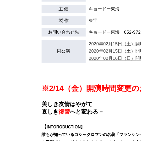
主 催
キョードー東海
製 作
東宝
お問い合わせ先
キョードー東海 052-972-
2020年02月15日（土）開場
同公演
2020年02月15日（土）開場
2020年02月16日（日）開場
※
2/14（金）開演時間変更
美しき友情はやがて
哀しき
復讐
へと変わる－
【
INTORODUCTION】
誰もが知っているゴシックロマンの名著「フランケン