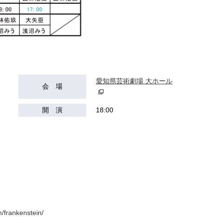
愛知県芸術劇場 大ホール
会 場
開 演
18:00
/frankenstein/