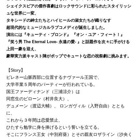
シェイクスピアの傑作喜劇はロックサウンドに彩られたスタイリッシ
ュな世界に一変、
タキシードの紳士たちとハイヒールの淑女たちが織りなす
超現代的なミュージカルラブコメディが誕生しました。
演出には『キューティ・ブロンド』 『オン・ユア・フィート！』
『笑う男 The Eternal Love- 永遠の愛- 』と話題作を次々に手がける
上田一豪を迎え、
豪華実力派キャスト陣がポップでキュートな恋の祝祭劇に挑みます。
【Story】
ピレネー山脈西部に位置するナヴァール王国で、
大学卒業５周年のパーティーが行われている。
国王ファーディナンド（三浦涼介）は
同窓生のビローン（村井良大）、
デュメーン（渡辺大輔）、 ロンガヴィル（入野自由）ととも
に、
これから３年間は恋愛禁止、
ひたすら勉学に身を捧げるという誓いを立てる。
そこにフランス王女（中別府葵）とその親友ロザライン（沙央く