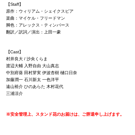
【Staff】
原作：ウィリアム・シェイクスピア
楽曲：マイケル・フリードマン
脚色：アレックス・ティンバース
翻訳／訳詞／演出：上田一豪
【Cast】
村井良大 / 沙央くらま
渡辺大輔 入野自由 大山真志
中別府葵 田村芽実 伊波杏樹 樋口日奈
加藤潤一 石川新太 一色洋平
遠山裕介 ひのあらた 木村花代
三浦涼介
※安全管理上、スタンド花のお届けは、ご辞退申し上げます。