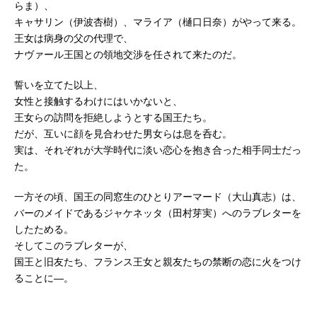
らま）、
キャサリン（伊波杏樹）、マライア（樋口日奈）がやって来る。
王女は病身の父の代理で、
ナヴァール王国との領地交渉を任されて来たのだ。
誓いを立てた以上、
女性と接触するわけにはいかないと、
王女らの訪問を拒絶しようとする国王たち。
だが、互いに顔を見合わせた男女らは息を呑む。
実は、それぞれが大学時代に淡い恋心を抱き合った相手同士だっ
た。
一方その頃、国王の同窓生のひとりアーマード（大山真志）は、
バーのメイドであるジャケネッタ（田村芽実）へのラブレターを
したためる。
そしてこのラブレターが、
国王と旧友たち、フランス王女と親友たちの禁断の恋に火をつけ
ることに―。