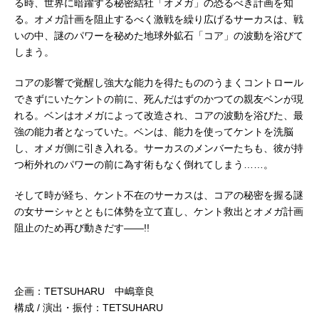
る時、世界に暗躍する秘密結社「オメガ」の恐るべき計画を知
る。オメガ計画を阻止するべく激戦を繰り広げるサーカスは、戦
いの中、謎のパワーを秘めた地球外鉱石「コア」の波動を浴びて
しまう。
コアの影響で覚醒し強大な能力を得たもののうまくコントロール
できずにいたケントの前に、死んだはずのかつての親友ベンが現
れる。ベンはオメガによって改造され、コアの波動を浴びた、最
強の能力者となっていた。ベンは、能力を使ってケントを洗脳
し、オメガ側に引き入れる。サーカスのメンバーたちも、彼が持
つ桁外れのパワーの前に為す術もなく倒れてしまう……。
そして時が経ち、ケント不在のサーカスは、コアの秘密を握る謎
の女サーシャとともに体勢を立て直し、ケント救出とオメガ計画
阻止のため再び動きだす――!!
企画：TETSUHARU 中嶋章良
構成 / 演出・振付：TETSUHARU