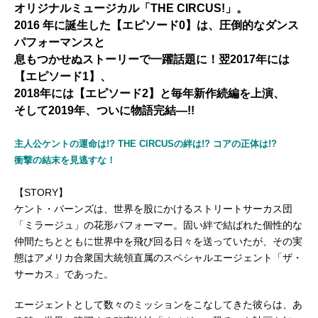
オリジナルミュージカル「THE CIRCUS!」。
2016 年に誕生した【エピソード0】は、圧倒的なダンス
パフォーマンスと
息もつかせぬストーリーで一躍話題に！翌2017年には
【エピソード1】、
2018年には【エピソード2】と毎年新作続編を上演、
そして2019年、ついに物語完結―!!
主人公ケントの運命は!? THE CIRCUSの絆は!? コアの正体は!?
衝撃の結末を見逃すな！
【STORY】
ケント・バーンズは、世界を股にかけるストリートサーカス団
「ミラージュ」の花形パフォーマー。固い絆で結ばれた個性的な
仲間たちとともに世界中を飛び回る日々を送っていたが、その実
態はアメリカ合衆国大統領直属のスペシャルエージェント「ザ・
サーカス」であった。
エージェントとして数々のミッションをこなしてきた彼らは、あ