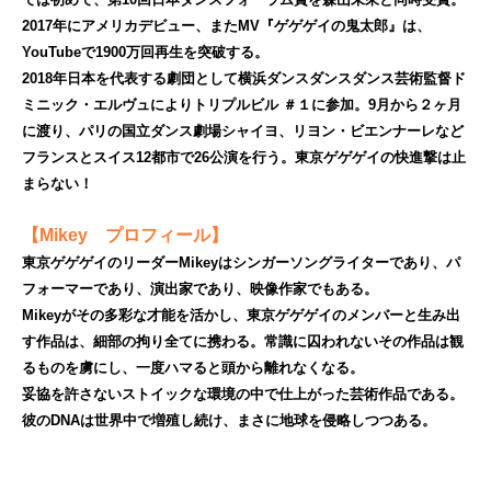
2017年にアメリカデビュー、またMV『ゲゲゲイの鬼太郎』は、
YouTubeで1900万回再生を突破する。
2018年日本を代表する劇団として横浜ダンスダンスダンス芸術監督ド
ミニック・エルヴュによりトリプルビル ＃１に参加。9月から２ヶ月
に渡り、パリの国立ダンス劇場シャイヨ、リヨン・ビエンナーレなど
フランスとスイス12都市で26公演を行う。東京ゲゲゲイの快進撃は止
まらない！
【Mikey プロフィール】
東京ゲゲゲイのリーダーMikeyはシンガーソングライターであり、パ
フォーマーであり、演出家であり、映像作家でもある。
Mikeyがその多彩な才能を活かし、東京ゲゲゲイのメンバーと生み出
す作品は、細部の拘り全てに携わる。常識に囚われないその作品は観
るものを虜にし、一度ハマると頭から離れなくなる。
妥協を許さないストイックな環境の中で仕上がった芸術作品である。
彼のDNAは世界中で増殖し続け、まさに地球を侵略しつつある。