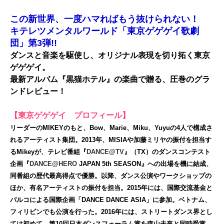
この新世界、一度ハマればもう抜けられない！
キテレツメンタルワールド「東京ゲゲゲイ歌劇
団」第3弾!!
ダンスと音楽を駆使し、オリジナル表現を切り拓く東京
ゲゲゲイ。
最新アルバム『黒猫ホテル』の楽曲で贈る、圧巻のグラ
ンドレビュー！
【東京ゲゲゲイ プロフィール】
リーダーのMIKEYのもと、Bow、Marie、Miku、Yuyuの4人で構成さ
れるアーティスト集団。2013年、MISIAや加藤ミリヤの振付を担当す
るMikeyが、テレビ番組『
DANCE@TV
』（TX）のダンスコンテスト
企画『
DANCE@HERO
JAPAN 5th SEASON』への出場を機に結成、
同番組の歴代最高得点で優勝。以降、ダンス公演やワークショップの
ほか、有名アーティストの振付を担当。2015年には、国際交流基金と
パルコによる国際企画「DANCE DANCE ASIA」に参加。ベトナム、
フィリピンでも公演を行った。2016年には、ストリートダンス界とし
ては初めて、第10回日本ダンスフォーラム賞を森山未來と同時受賞。