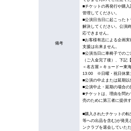
■チケットの再発行や購
管理してください。
■公演日当日に起こった
解決してください。公演
応できません。
■お客様有志による企画
備考
支援は出来ません。
■公演当日に車椅子での
（ご入金完了後）、下記
＜名古屋＞キョードー東海 052
13:00 ※日曜・祝日休業
■公演の中止または延期以
■公演中止・延期の場合の
■チケットは、理由を問
売のために第三者に提供
■購入されたチケットの転
等への出品を含む)が発見
ンクラブを退会していた