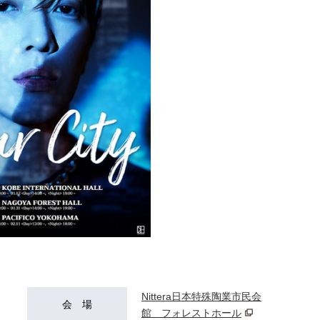
Nittera日本特殊陶業市民会
会 場
館 フォレストホール