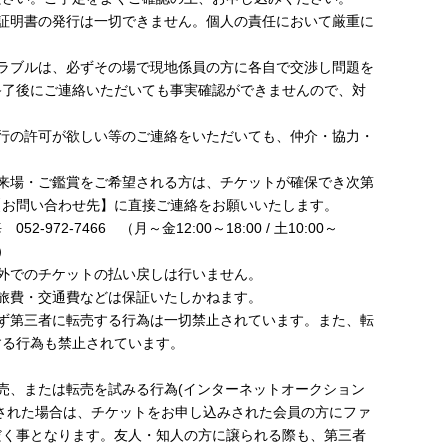
入証明書の発行は一切できません。個人の責任において厳重に
トラブルは、必ずその場で現地係員の方に各自で交渉し問題を
終了後にご連絡いただいても事実確認ができませんので、対
実行の許可が欲しい等のご連絡をいただいても、仲介・協力・
ご来場・ご鑑賞をご希望される方は、チケットが確保でき次第
【お問い合わせ先】に直接ご連絡をお願いいたします。
-972-7466 （月～金12:00～18:00 / 土10:00～
）
外でのチケットの払い戻しは行いません。
旅費・交通費などは保証いたしかねます。
わず第三者に転売する行為は一切禁止されています。また、転
する行為も禁止されています。
売、または転売を試みる行為(インターネットオークション
された場合は、チケットをお申し込みされた会員の方にファ
だく事となります。友人・知人の方に譲られる際も、第三者