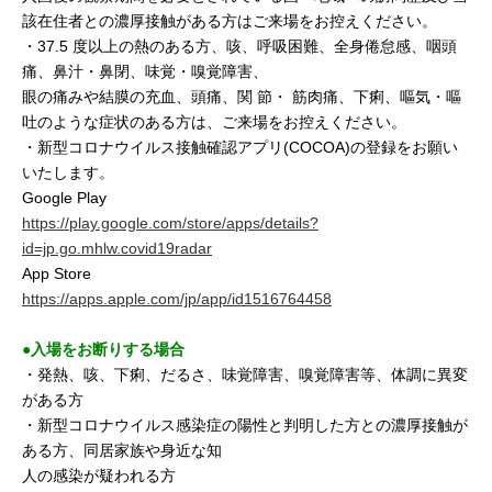
該在住者との濃厚接触がある方はご来場をお控えください。
・37.5 度以上の熱のある方、咳、呼吸困難、全身倦怠感、咽頭
痛、鼻汁・鼻閉、味覚・嗅覚障害、
眼の痛みや結膜の充血、頭痛、関 節・ 筋肉痛、下痢、嘔気・嘔
吐のような症状のある方は、ご来場をお控えください。
・新型コロナウイルス接触確認アプリ(COCOA)の登録をお願い
いたします。
Google Play
https://play.google.com/store/apps/details?
id=jp.go.mhlw.covid19radar
App Store
https://apps.apple.com/jp/app/id1516764458
●入場をお断りする場合
・発熱、咳、下痢、だるさ、味覚障害、嗅覚障害等、体調に異変
がある方
・新型コロナウイルス感染症の陽性と判明した方との濃厚接触が
ある方、同居家族や身近な知
人の感染が疑われる方