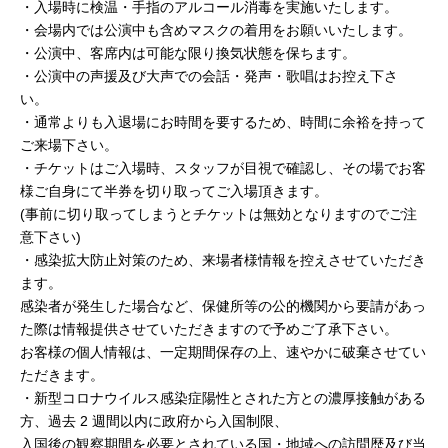
・入場時に検温・手指のアルコール消毒を実施いたします。
・会場内では公演中も含めマスクの着用をお願いいたします。
・公演中、客席内は可能な限り換気状態を保ちます。
・公演中の声援及び大声での会話・発声・歌唱はお控え下さ
い。
・通常よりも入退場にお時間を要するため、時間に余裕を持って
ご来場下さい。
・チケットはご入場時、スタッフが目視で確認し、その場でお客
様ご自身にて半券を切り取ってご入場頂きます。
(事前に切り取ってしまうとチケットは無効となりますのでご注
意下さい)
・感染拡大防止対策のため、来場者様情報を控えさせていただき
ます。
感染者が発生した場合など、保健所等の公的機関から要請があっ
た際は情報提供させていただきますので予めご了承下さい。
お客様の個人情報は、一定期間保存の上、速やかに破棄させてい
ただきます。
・新型コロナウイルス感染症陽性とされた方との濃厚接触がある
方、過去 2 週間以内に政府から入国制限、
入国後の観察期間を必要とされている国・地域への訪問歴及び当