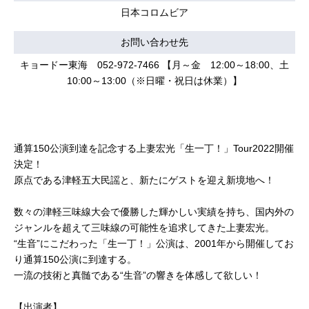
日本コロムビア
お問い合わせ先
キョードー東海 052-972-7466 【月～金 12:00～18:00、土
10:00～13:00（※日曜・祝日は休業）】
通算150公演到達を記念する上妻宏光「生一丁！」Tour2022開催
決定！
原点である津軽五大民謡と、新たにゲストを迎え新境地へ！
数々の津軽三味線大会で優勝した輝かしい実績を持ち、国内外の
ジャンルを超えて三味線の可能性を追求してきた上妻宏光。
“生音”にこだわった「生一丁！」公演は、2001年から開催してお
り通算150公演に到達する。
一流の技術と真髄である“生音”の響きを体感して欲しい！
【出演者】